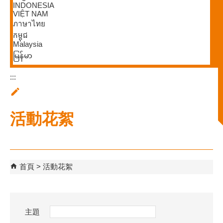
INDONESIA
VIỆT NAM
ภาษาไทย
កម្ពុជ
Malaysia
မြန်မာ
:::
活動花絮
首頁
活動花絮
主題